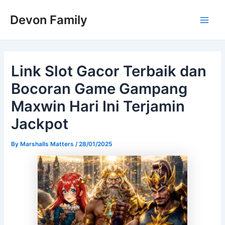
Skip
Devon Family
to
Main
content
Men
Link Slot Gacor Terbaik dan
Bocoran Game Gampang
Maxwin Hari Ini Terjamin
Jackpot
By
Marshalls Matters
/
28/01/2025