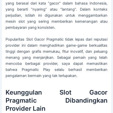
yang berasal dari kata “gacor” dalam bahasa Indonesia,
yang berarti “nyaring” atau “lantang”. Dalam konteks
perjudian, istilah ini digunakan untuk menggambarkan
mesin slot yang sering memberikan kemenangan atau
pembayaran yang konsisten.
Popularitas Slot Gacor Pragmatic tidak lepas dari reputasi
provider ini dalam menghadirkan game-game berkualitas
tinggi dengan grafis memukau, fitur inovatif, dan peluang
menang yang menjanjikan. Sebagai pemain yang telah
mencoba berbagai provider, saya dapat memastikan
bahwa Pragmatic Play selalu berhasil memberikan
pengalaman bermain yang tak terlupakan.
Keunggulan Slot Gacor
Pragmatic Dibandingkan
Provider Lain