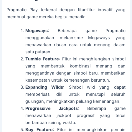
Pragmatic Play terkenal dengan fitur-fitur inovatif yang
membuat game mereka begitu menarik:
Megaways
: Beberapa game Pragmatic
menggunakan mekanisme Megaways yang
menawarkan ribuan cara untuk menang dalam
satu putaran.
Tumble Feature
: Fitur ini menghilangkan simbol
yang membentuk kombinasi menang dan
menggantinya dengan simbol baru, memberikan
kesempatan untuk kemenangan beruntun.
Expanding Wilds
: Simbol wild yang dapat
memperluas diri untuk menutupi seluruh
gulungan, meningkatkan peluang kemenangan.
Progressive Jackpots
: Beberapa game
menawarkan jackpot progresif yang terus
bertambah seiring waktu.
Buy Feature
: Fitur ini memungkinkan pemain