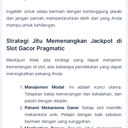
Ingatlah untuk selalu bermain dengan bertanggung jawab
dan jangan pernah mempertaruhkan lebih dari yang Anda
mampu untuk kehilangan.
Strategi Jitu Memenangkan Jackpot di
Slot Gacor Pragmatic
Meskipun tidak ada strategi yang dapat menjamin
kemenangan di slot, ada beberapa pendekatan yang dapat
meningkatkan peluang Anda:
Manajemen Modal
: Ini adalah kunci utama.
Tetapkan batas kemenangan dan kekalahan, dan
patuhi dengan disiplin.
Pahami Mekanisme Game
: Setiap slot memiliki
mekanisme unik. Pelajari dengan baik sebelum
bermain dengan uang sungguhan.