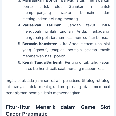
Manfaatkan Bonus
: Banyak situs menawarkan
bonus untuk slot. Gunakan ini untuk
memperpanjang waktu bermain dan
meningkatkan peluang menang.
Variasikan Taruhan
: Jangan takut untuk
mengubah jumlah taruhan Anda. Terkadang,
mengubah pola taruhan bisa memicu fitur bonus.
Bermain Konsisten
: Jika Anda menemukan slot
yang “gacor”, tetaplah bermain selama masih
memberikan hasil positif.
Kenali Tanda Berhenti
: Penting untuk tahu kapan
harus berhenti, baik saat menang maupun kalah.
Ingat, tidak ada jaminan dalam perjudian. Strategi-strategi
ini hanya untuk meningkatkan peluang dan membuat
pengalaman bermain lebih menyenangkan.
Fitur-fitur Menarik dalam Game Slot
Gacor Pragmatic