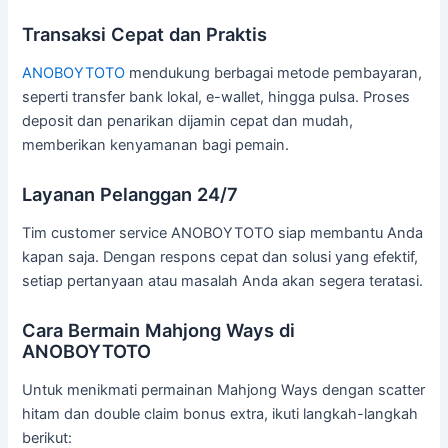
Transaksi Cepat dan Praktis
ANOBOYTOTO
mendukung berbagai metode pembayaran,
seperti transfer bank lokal, e-wallet, hingga pulsa. Proses
deposit dan penarikan dijamin cepat dan mudah,
memberikan kenyamanan bagi pemain.
Layanan Pelanggan 24/7
Tim customer service ANOBOYTOTO siap membantu Anda
kapan saja. Dengan respons cepat dan solusi yang efektif,
setiap pertanyaan atau masalah Anda akan segera teratasi.
Cara Bermain Mahjong Ways di
ANOBOYTOTO
Untuk menikmati permainan Mahjong Ways dengan scatter
hitam dan double claim bonus extra, ikuti langkah-langkah
berikut: