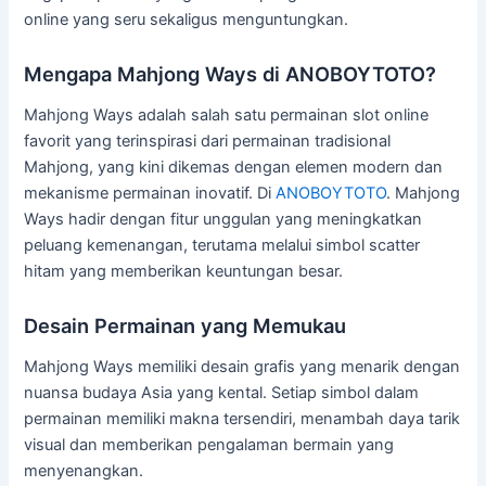
online yang seru sekaligus menguntungkan.
Mengapa Mahjong Ways di ANOBOYTOTO?
Mahjong Ways adalah salah satu permainan slot online
favorit yang terinspirasi dari permainan tradisional
Mahjong, yang kini dikemas dengan elemen modern dan
mekanisme permainan inovatif. Di
ANOBOYTOTO
. Mahjong
Ways hadir dengan fitur unggulan yang meningkatkan
peluang kemenangan, terutama melalui simbol scatter
hitam yang memberikan keuntungan besar.
Desain Permainan yang Memukau
Mahjong Ways memiliki desain grafis yang menarik dengan
nuansa budaya Asia yang kental. Setiap simbol dalam
permainan memiliki makna tersendiri, menambah daya tarik
visual dan memberikan pengalaman bermain yang
menyenangkan.