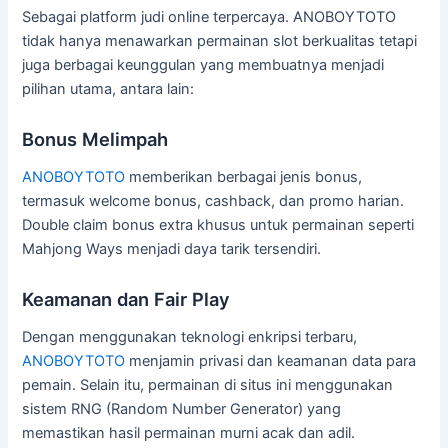
Sebagai platform judi online terpercaya. ANOBOYTOTO
tidak hanya menawarkan permainan slot berkualitas tetapi
juga berbagai keunggulan yang membuatnya menjadi
pilihan utama, antara lain:
Bonus Melimpah
ANOBOYTOTO
memberikan berbagai jenis bonus,
termasuk welcome bonus, cashback, dan promo harian.
Double claim bonus extra khusus untuk permainan seperti
Mahjong Ways menjadi daya tarik tersendiri.
Keamanan dan Fair Play
Dengan menggunakan teknologi enkripsi terbaru,
ANOBOYTOTO
menjamin privasi dan keamanan data para
pemain. Selain itu, permainan di situs ini menggunakan
sistem RNG (Random Number Generator) yang
memastikan hasil permainan murni acak dan adil.