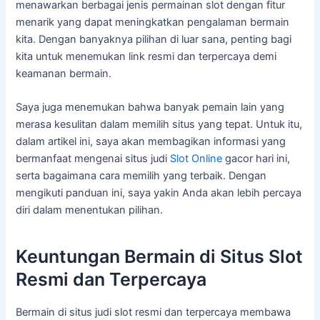
menawarkan berbagai jenis permainan slot dengan fitur
menarik yang dapat meningkatkan pengalaman bermain
kita. Dengan banyaknya pilihan di luar sana, penting bagi
kita untuk menemukan link resmi dan terpercaya demi
keamanan bermain.
Saya juga menemukan bahwa banyak pemain lain yang
merasa kesulitan dalam memilih situs yang tepat. Untuk itu,
dalam artikel ini, saya akan membagikan informasi yang
bermanfaat mengenai situs judi
Slot Online
gacor hari ini,
serta bagaimana cara memilih yang terbaik. Dengan
mengikuti panduan ini, saya yakin Anda akan lebih percaya
diri dalam menentukan pilihan.
Keuntungan Bermain di Situs Slot
Resmi dan Terpercaya
Bermain di situs judi slot resmi dan terpercaya membawa