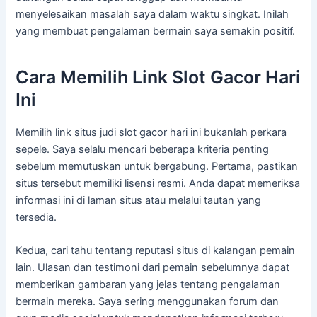
menyelesaikan masalah saya dalam waktu singkat. Inilah
yang membuat pengalaman bermain saya semakin positif.
Cara Memilih Link Slot Gacor Hari
Ini
Memilih link situs judi slot gacor hari ini bukanlah perkara
sepele. Saya selalu mencari beberapa kriteria penting
sebelum memutuskan untuk bergabung. Pertama, pastikan
situs tersebut memiliki lisensi resmi. Anda dapat memeriksa
informasi ini di laman situs atau melalui tautan yang
tersedia.
Kedua, cari tahu tentang reputasi situs di kalangan pemain
lain. Ulasan dan testimoni dari pemain sebelumnya dapat
memberikan gambaran yang jelas tentang pengalaman
bermain mereka. Saya sering menggunakan forum dan