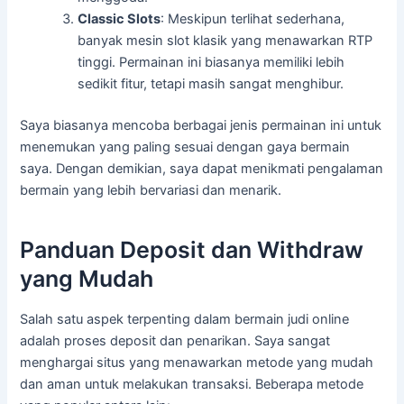
Classic Slots
: Meskipun terlihat sederhana,
banyak mesin slot klasik yang menawarkan RTP
tinggi. Permainan ini biasanya memiliki lebih
sedikit fitur, tetapi masih sangat menghibur.
Saya biasanya mencoba berbagai jenis permainan ini untuk
menemukan yang paling sesuai dengan gaya bermain
saya. Dengan demikian, saya dapat menikmati pengalaman
bermain yang lebih bervariasi dan menarik.
Panduan Deposit dan Withdraw
yang Mudah
Salah satu aspek terpenting dalam bermain judi online
adalah proses deposit dan penarikan. Saya sangat
menghargai situs yang menawarkan metode yang mudah
dan aman untuk melakukan transaksi. Beberapa metode