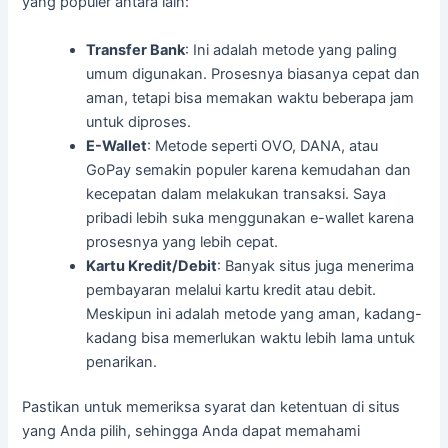
yang populer antara lain:
Transfer Bank
: Ini adalah metode yang paling
umum digunakan. Prosesnya biasanya cepat dan
aman, tetapi bisa memakan waktu beberapa jam
untuk diproses.
E-Wallet
: Metode seperti OVO, DANA, atau
GoPay semakin populer karena kemudahan dan
kecepatan dalam melakukan transaksi. Saya
pribadi lebih suka menggunakan e-wallet karena
prosesnya yang lebih cepat.
Kartu Kredit/Debit
: Banyak situs juga menerima
pembayaran melalui kartu kredit atau debit.
Meskipun ini adalah metode yang aman, kadang-
kadang bisa memerlukan waktu lebih lama untuk
penarikan.
Pastikan untuk memeriksa syarat dan ketentuan di situs
yang Anda pilih, sehingga Anda dapat memahami