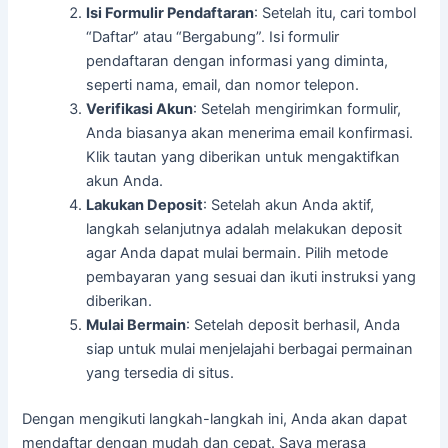
Isi Formulir Pendaftaran
: Setelah itu, cari tombol
“Daftar” atau “Bergabung”. Isi formulir
pendaftaran dengan informasi yang diminta,
seperti nama, email, dan nomor telepon.
Verifikasi Akun
: Setelah mengirimkan formulir,
Anda biasanya akan menerima email konfirmasi.
Klik tautan yang diberikan untuk mengaktifkan
akun Anda.
Lakukan Deposit
: Setelah akun Anda aktif,
langkah selanjutnya adalah melakukan deposit
agar Anda dapat mulai bermain. Pilih metode
pembayaran yang sesuai dan ikuti instruksi yang
diberikan.
Mulai Bermain
: Setelah deposit berhasil, Anda
siap untuk mulai menjelajahi berbagai permainan
yang tersedia di situs.
Dengan mengikuti langkah-langkah ini, Anda akan dapat
mendaftar dengan mudah dan cepat. Saya merasa