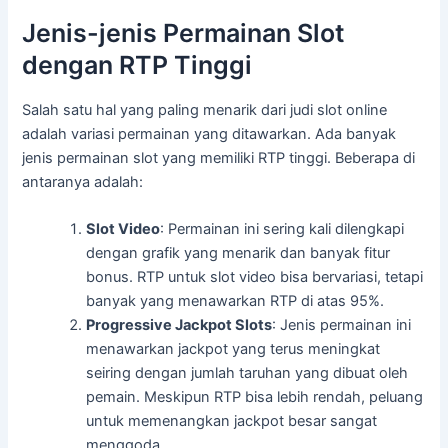
Jenis-jenis Permainan Slot
dengan RTP Tinggi
Salah satu hal yang paling menarik dari judi slot online
adalah variasi permainan yang ditawarkan. Ada banyak
jenis permainan slot yang memiliki RTP tinggi. Beberapa di
antaranya adalah:
Slot Video
: Permainan ini sering kali dilengkapi
dengan grafik yang menarik dan banyak fitur
bonus. RTP untuk slot video bisa bervariasi, tetapi
banyak yang menawarkan RTP di atas 95%.
Progressive Jackpot Slots
: Jenis permainan ini
menawarkan jackpot yang terus meningkat
seiring dengan jumlah taruhan yang dibuat oleh
pemain. Meskipun RTP bisa lebih rendah, peluang
untuk memenangkan jackpot besar sangat
menggoda.