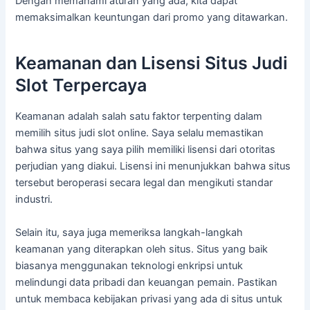
Dengan memahami aturan yang ada, kita dapat
memaksimalkan keuntungan dari promo yang ditawarkan.
Keamanan dan Lisensi Situs Judi
Slot Terpercaya
Keamanan adalah salah satu faktor terpenting dalam
memilih situs judi slot online. Saya selalu memastikan
bahwa situs yang saya pilih memiliki lisensi dari otoritas
perjudian yang diakui. Lisensi ini menunjukkan bahwa situs
tersebut beroperasi secara legal dan mengikuti standar
industri.
Selain itu, saya juga memeriksa langkah-langkah
keamanan yang diterapkan oleh situs. Situs yang baik
biasanya menggunakan teknologi enkripsi untuk
melindungi data pribadi dan keuangan pemain. Pastikan
untuk membaca kebijakan privasi yang ada di situs untuk