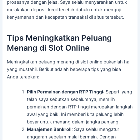
prosesnya dengan jelas. Saya selalu menyarankan untuk
melakukan deposit kecil terlebih dahulu untuk menguji
kenyamanan dan kecepatan transaksi di situs tersebut.
Tips Meningkatkan Peluang
Menang di Slot Online
Meningkatkan peluang menang di slot online bukanlah hal
yang mustahil. Berikut adalah beberapa tips yang bisa
Anda terapkan:
Pilih Permainan dengan RTP Tinggi
: Seperti yang
telah saya sebutkan sebelumnya, memilih
permainan dengan RTP tinggi merupakan langkah
awal yang baik. Ini memberi kita peluang lebih
besar untuk menang dalam jangka panjang.
Manajemen Bankroll
: Saya selalu mengatur
anggaran sebelum mulai bermain. Dengan