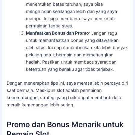
menentukan batas taruhan, saya bisa
menghindari kehilangan lebih dari yang saya
mampu. Ini juga membantu saya menikmati
permainan tanpa stres.
Manfaatkan Bonus dan Promo
: Jangan ragu
untuk memanfaatkan bonus yang ditawarkan
oleh situs. Ini dapat memberikan kita lebih banyak
peluang untuk bermain dan memenangkan
hadiah. Pastikan untuk membaca syarat dan
ketentuan yang berlaku agar tidak terjebak.
Dengan menerapkan tips ini, saya merasa lebih percaya diri
saat bermain. Meskipun slot adalah permainan
keberuntungan, strategi yang baik dapat membantu kita
meraih kemenangan lebih sering.
Promo dan Bonus Menarik untuk
Pemain Slot